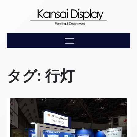
Skip
to
content
【関西ディスプレ
企画・デザイン・設計・施工・アフターケアまで、お客
Menu
様の理想をトータルにサポートします。
イ】展示会装飾の
総合プロモーショ
タグ:
行灯
ン