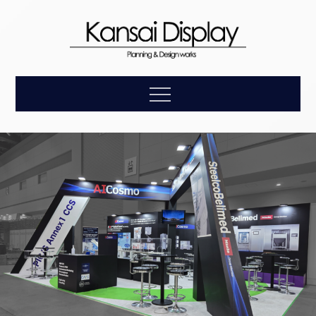
Skip
to
content
【関西ディスプレ
企画・デザイン・設計・施工・アフターケアまで、お客
Menu
様の理想をトータルにサポートします。
イ】展示会装飾の
総合プロモーショ
ン