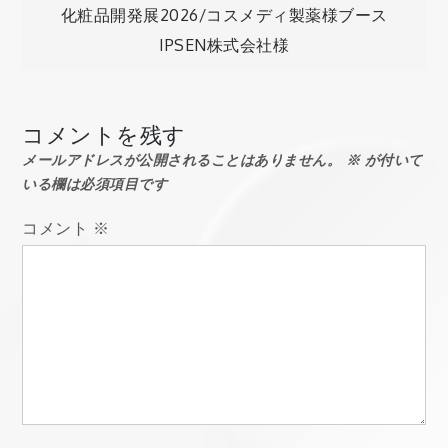
投
化粧品開発展2026/コスメディ製薬様ブース
IPSEN株式会社様
稿
ナ
コメントを残す
メールアドレスが公開されることはありません。
※
が付いて
ビ
いる欄は必須項目です
ゲ
コメント
※
ー
シ
ョ