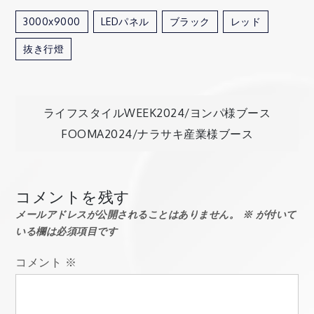
3000x9000
LEDパネル
ブラック
レッド
抜き行燈
投
ライフスタイルWEEK2024/ヨンパ様ブース
FOOMA2024/ナラサキ産業様ブース
稿
ナ
コメントを残す
メールアドレスが公開されることはありません。
※
が付いて
ビ
いる欄は必須項目です
ゲ
コメント
※
ー