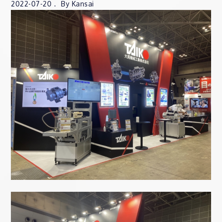
2022-07-20
By
Kansai