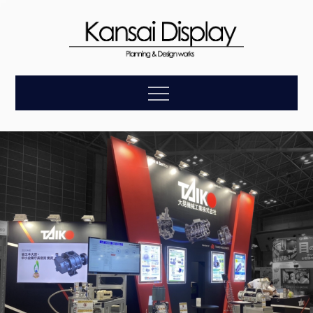
Skip
to
content
【関西ディスプレ
企画・デザイン・設計・施工・アフターケアまで、お客
Menu
様の理想をトータルにサポートします。
イ】展示会装飾の
総合プロモーショ
ン