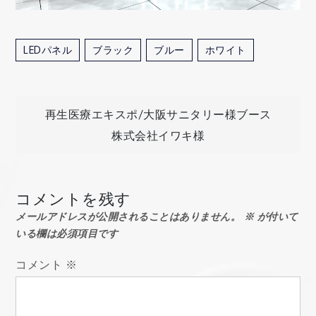
LEDパネル
ブラック
ブルー
ホワイト
投
再生医療エキスポ/大阪サニタリー様ブース
株式会社イワキ様
稿
ナ
コメントを残す
メールアドレスが公開されることはありません。
※
が付いて
ビ
いる欄は必須項目です
ゲ
コメント
※
ー