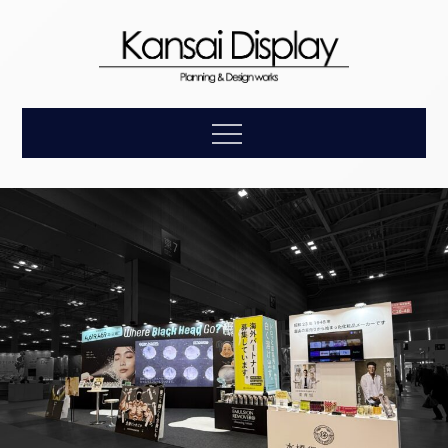
Skip
to
content
【関西ディスプレ
企画・デザイン・設計・施工・アフターケアまで、お客
Menu
様の理想をトータルにサポートします。
イ】展示会装飾の
総合プロモーショ
ン