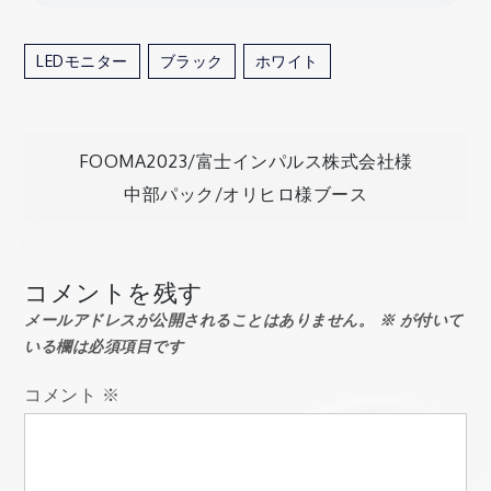
LEDモニター
ブラック
ホワイト
投
FOOMA2023/富士インパルス株式会社様
中部パック/オリヒロ様ブース
稿
ナ
コメントを残す
メールアドレスが公開されることはありません。
※
が付いて
ビ
いる欄は必須項目です
ゲ
コメント
※
ー