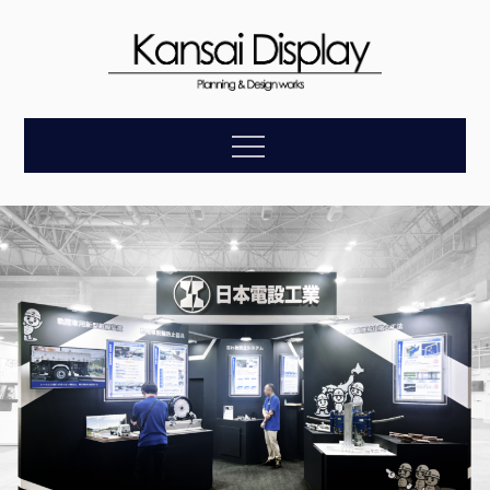
Skip
to
content
【関西ディスプレ
企画・デザイン・設計・施工・アフターケアまで、お客
Menu
様の理想をトータルにサポートします。
イ】展示会装飾の
総合プロモーショ
ン