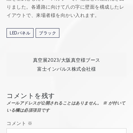
りました。各通路に向けて八の字に壁面を構成したレ
イアウトで、来場者様を向かい入れます。
LEDパネル
ブラック
投
真空展2023/大阪真空様ブース
富士インパルス株式会社様
稿
ナ
コメントを残す
メールアドレスが公開されることはありません。
※
が付いて
ビ
いる欄は必須項目です
ゲ
コメント
※