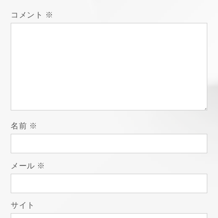
ゲ
コメント
※
ー
シ
ョ
ン
名前
※
メール
※
サイト