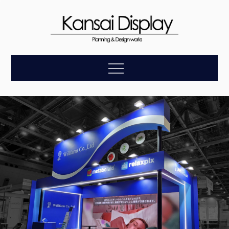
Skip
to
content
【関西ディスプレ
企画・デザイン・設計・施工・アフターケアまで、お客
Menu
様の理想をトータルにサポートします。
イ】展示会装飾の
総合プロモーショ
ン